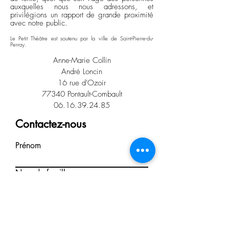
auxquelles nous nous adressons, et
privilégions un rapport de grande proximité
avec notre public.
Le Petit Théâtre est soutenu par la ville de Saint-Pierre-du-
Perray
.
Anne-Marie Collin
André Loncin
16 rue d'Ozoir
77340 Pontault-Combault
06.16.39.24.85
Contactez-nous
Prénom
Nom de famille
E-mail
Rédigez un message