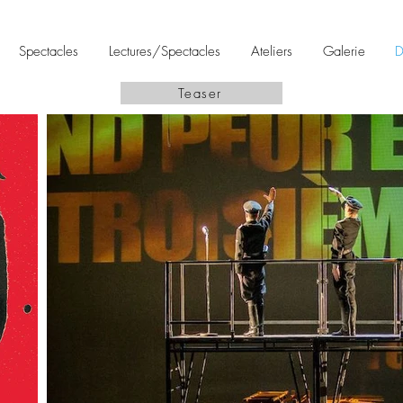
Spectacles
Lectures/Spectacles
Ateliers
Galerie
D
Teaser