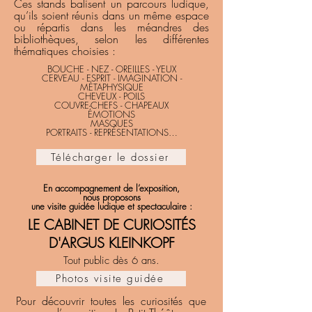
Ces stands balisent un parcours ludique,
qu’ils soient réunis dans un même espace
ou répartis dans les méandres des
bibliothèques, selon les différentes
thématiques choisies :
BOUCHE - NEZ - OREILLES - YEUX
CERVEAU - ESPRIT - IMAGINATION -
MÉTAPHYSIQUE
CHEVEUX - POILS
COUVRE-CHEFS - CHAPEAUX
ÉMOTIONS
MASQUES
PORTRAITS - REPRÉSENTATIONS…
Télécharger le dossier
En accompagnement de l’exposition,
nous proposons
une visite guidée ludique et spectaculaire :
LE CABINET DE CURIOSITÉS
D'ARGUS KLEINKOPF
Tout public dès 6 ans.
Photos visite guidée
Pour découvrir toutes les curiosités que