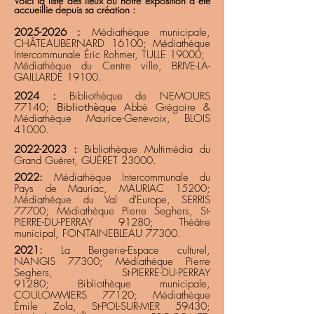
Voici la liste des lieux où notre exposition a été
accueillie depuis sa création :
2025-2026
:
Médiathèque municipale,
CHÂTEAUBERNARD 16100
; Médiathèque
Intercommunale Éric Rohmer, TULLE 19000;
Médiathèque du Centre ville, BRIVE-LA-
GAILLARDE 19100.
2024 :
Bibliothèque de NEMOURS
77140;
Bibliothèque
Abbé Grégoire &
Médiathèque Maurice-Genevoix, BLOIS
41000.
2022-2023
:
Bibliothèque Multimédia du
Grand Guéret, GUÉRET 23000.
2022:
Médiathèque Intercommunale du
Pays de Mauriac, MAURIAC 15200;
Médiathèque du Val d'Europe, SERRIS
77700; Médiathèque Pierre Seghers, St-
PIERRE-DU-PERRAY 91280; Théâtre
municipal
, FONTAINEBLEAU 77300.
2021:
La Bergerie-Espace culturel,
NANGIS 77300;
Médiathèque Pierre
Seghers, St-PIERRE-DU-PERRAY
91280;
Bibliothèque mun
icipale,
COULOMMIERS 77120; Médiathèque
Émile Zola, St-POL-SUR-MER 59430;