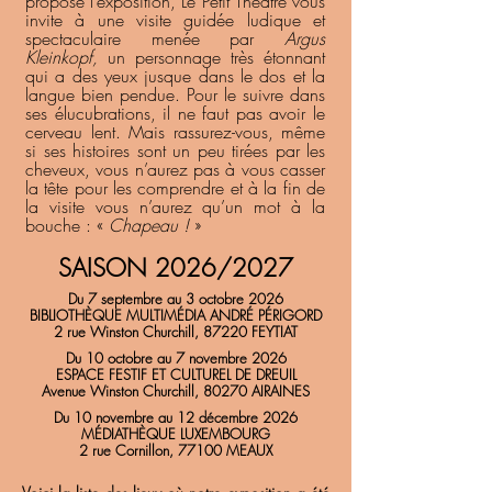
propose l’exposition, Le Petit Théâtre vous
invite à une visite guidée ludique et
spectaculaire menée par
Argus
Kleinkopf,
un personnage très étonnant
qui a des yeux jusque dans le dos et la
langue bien pendue. Pour le suivre dans
ses élucubrations, il ne faut pas avoir le
cerveau lent. Mais rassurez-vous, même
si ses histoires sont un peu tirées par les
cheveux, vous n’aurez pas à vous casser
la tête pour les comprendre et à la fin de
la visite vous n’aurez qu’un mot à la
bouche : «
Chapeau !
»
SAISON 2026/2027
Du
7 septembre au 3 octobre 2026
BIBLIOTHÈQUE MULTIMÉDIA ANDRÉ PÉRIGORD
2 rue Winston Churchill, 87220 FEYTIAT​
Du 10 octobre au 7 novembre 2026
ESPACE FESTIF ET CULTUREL DE DREUIL
Avenue Winston Churchill, 80270 AIRAINES
Du 10 novembre au 12 décembre 2026
MÉDIATHÈQUE LUXEMBOURG
2 rue Cornillon, 77100 MEAUX