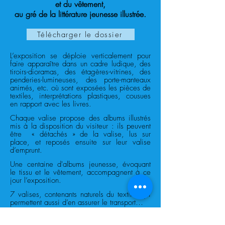
et du vêtement,
au gré de la littérature jeunesse illustrée.
Télécharger le dossier
L’exposition se déploie verticalement pour
faire apparaître dans un cadre ludique, des
tiroirs-dioramas, des étagères-vitrines, des
penderies-lumineuses, des porte-manteaux
animés, etc. où sont exposées les pièces de
textiles, interprétations plastiques, cousues
en rapport avec les livres.
Chaque valise propose des albums illustrés
mis à la disposition du visiteur :
ils peuvent
être « détachés » de la valise, lus sur
place,
et reposés ensuite sur leur valise
d’emprunt.
Une centaine d'albums jeunesse, évoquant
le tissu et le vêtement, accompagnent à ce
jour l’exposition.
7 valises, contenants naturels du textile, qui
permettent aussi d’en assurer le transport…
En accompagnement de l’exposition,